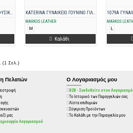
SIMI ΓΥΝΑΙΚΕΙΟ ΓΙΛΕΚΟ ME ΦΥΣΙΚΗ ΓΟΥΝΑ ΒΙΖΟΝ MINK ΜΠΕΖ
KATERINA ΓΥΝΑΙΚΕΙΟ ΓΟΥΝΙΝΟ ΓΙΛΕΚΟ ΒΙΖΟΝ MINK ΜΠΛΕ
MARKOS LEATHER
MARKOS LEAT
M
L
Καλάθι
 (1 Σελ.)
η Πελατών
O Λογαριασμός μου
πιστροφή
B2B - Συνδεθείτε στον Λογαριασμό
η
Το Ιστορικό των Παραγγελιών σας
ταγής
Λίστα επιθυμιών
ασκευαστών
Σύγκριση Προϊόντων
αζί μας
Το Καλάθι με την Παραγγελία μου
Δημιουργία Λογαριασμού