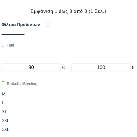
Εμφάνιση 1 έως 3 από 3 (1 Σελ.)
Φίλτρα Προϊόντων
Τιμή
€
€
Επιλέξτε Μέγεθος
M
L
XL
2XL
3XL