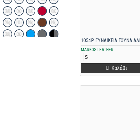
46
48
50
52
ONE SIZE
38/M
MARKOS LEATHER
40/L
S
6XL
Καλάθι