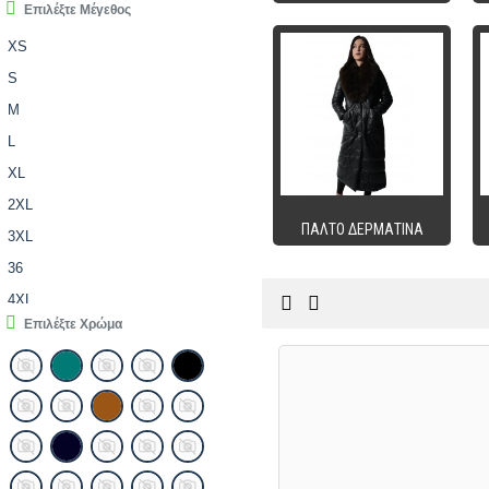
Επιλέξτε Μέγεθος
XS
S
M
L
XL
2XL
ΠΑΛΤΟ ΔΕΡΜΑΤΙΝΑ
3XL
36
4XL
Επιλέξτε Χρώμα
5XL
38
40
42
44