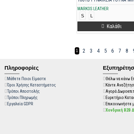
MARKOS LEATHER
S
L
Καλάθι
2
3
4
5
6
7
8
1
Πληροφορίες
Εξυπηρέτησ
Μάθετε Ποιοι Είμαστε
Θέλω να κάνω Ε
Όροι Χρήσης Καταστήματος
Κάντε Αναζήτησ
Τρόποι Αποστολής
Αγορά Δωροεπι
Τρόποι Πληρωμής
Ευρετήριο Κατ
Εργαλεία GDPR
Επικοινωνήστε μ
Χονδρική B2B 