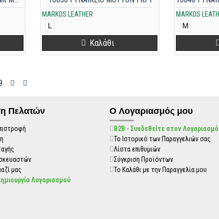
MARKOS LEATHER
MARKOS LEAT
L
M
Καλάθι
9
η Πελατών
O Λογαριασμός μου
πιστροφή
B2B - Συνδεθείτε στον Λογαριασμό
η
Το Ιστορικό των Παραγγελιών σας
ταγής
Λίστα επιθυμιών
ασκευαστών
Σύγκριση Προϊόντων
αζί μας
Το Καλάθι με την Παραγγελία μου
Δημιουργία Λογαριασμού